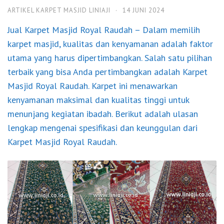
ARTIKEL KARPET MASJID LINIAJI
·
14 JUNI 2024
Jual Karpet Masjid Royal Raudah
– Dalam memilih
karpet masjid, kualitas dan kenyamanan adalah faktor
utama yang harus dipertimbangkan. Salah satu pilihan
terbaik yang bisa Anda pertimbangkan adalah Karpet
Masjid Royal Raudah. Karpet ini menawarkan
kenyamanan maksimal dan kualitas tinggi untuk
menunjang kegiatan ibadah. Berikut adalah ulasan
lengkap mengenai spesifikasi dan keunggulan dari
Karpet Masjid
Royal Raudah
.