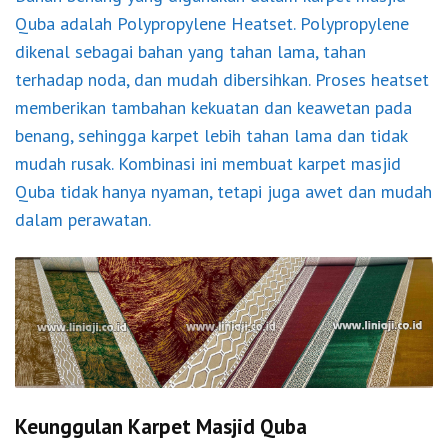
Quba adalah Polypropylene Heatset. Polypropylene
dikenal sebagai bahan yang tahan lama, tahan
terhadap noda, dan mudah dibersihkan. Proses heatset
memberikan tambahan kekuatan dan keawetan pada
benang, sehingga karpet lebih tahan lama dan tidak
mudah rusak. Kombinasi ini membuat karpet masjid
Quba tidak hanya nyaman, tetapi juga awet dan mudah
dalam perawatan.
Keunggulan Karpet Masjid Quba