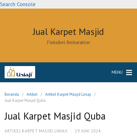
Langsung
Search Console
ke
konten
Jual Karpet Masjid
Fleksibel Berkarakter
MENU
Beranda
Artikel
Artikel Karpet Masjid Liniaji
Jual Karpet Masjid Quba
Jual Karpet Masjid Quba
ARTIKEL KARPET MASJID LINIAJI
·
19 JUNI 2024