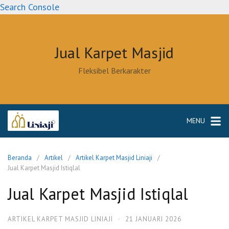
Langsung
Search Console
ke
konten
Jual Karpet Masjid
Fleksibel Berkarakter
MENU
Beranda
Artikel
Artikel Karpet Masjid Liniaji
Jual Karpet Masjid Istiqlal
Jual Karpet Masjid Istiqlal
ARTIKEL KARPET MASJID LINIAJI
·
21 JANUARI 2026