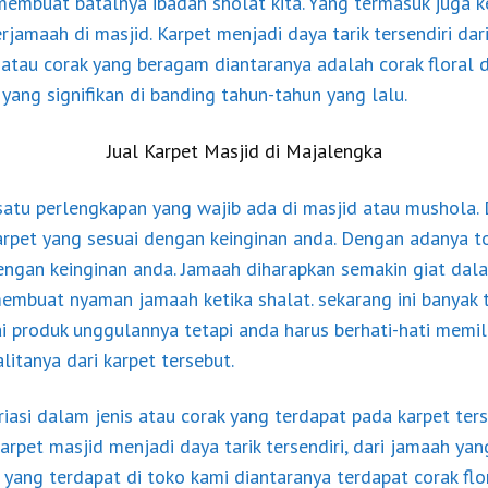
membuat batalnya ibadah sholat kita. Yang termasuk juga ke
jamaah di masjid. Karpet menjadi daya tarik tersendiri da
 atau corak yang beragam diantaranya adalah corak floral d
ang signifikan di banding tahun-tahun yang lalu.
Jual Karpet Masjid di Majalengka
satu perlengkapan yang wajib ada di masjid atau mushola
rpet yang sesuai dengan keinginan anda. Dengan adanya 
engan keinginan anda. Jamaah diharapkan semakin giat da
mbuat nyaman jamaah ketika shalat. sekarang ini banyak t
i produk unggulannya tetapi anda harus berhati-hati memil
alitanya dari karpet tersebut.
riasi dalam jenis atau corak yang terdapat pada karpet te
rpet masjid menjadi daya tarik tersendiri, dari jamaah ya
 yang terdapat di toko kami diantaranya terdapat corak flo