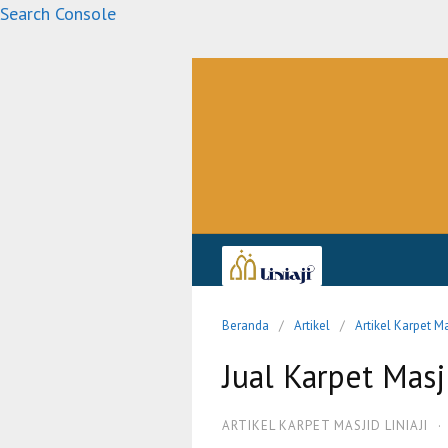
Langsung
Search Console
ke
konten
Beranda
Artikel
Artikel Karpet Ma
Jual Karpet Masj
ARTIKEL KARPET MASJID LINIAJI
·