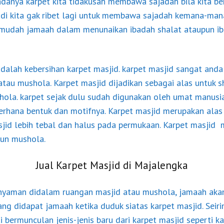
danya karpet kita tidakusah membawa sajadah bila kita ber
 jadi kita gak ribet lagi untuk membawa sajadah kemana-man
udah jamaah dalam menunaikan ibadah shalat ataupun iba
adalah kebersihan karpet masjid. karpet masjid sangat and
atau mushola. Karpet masjid dijadikan sebagai alas untuk s
hola. karpet sejak dulu sudah digunakan oleh umat manusia
erhana bentuk dan motifnya. Karpet masjid merupakan alas
asjid lebih tebal dan halus pada permukaan. Karpet masji
pun mushola.
Jual Karpet Masjid di Majalengka
nyaman didalam ruangan masjid atau mushola, jamaah aka
ng didapat jamaah ketika duduk siatas karpet masjid. Sei
 bermunculan jenis-jenis baru dari karpet masjid seperti ka