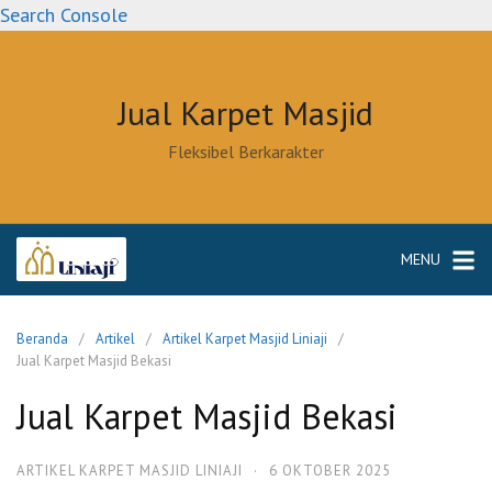
Langsung
Search Console
ke
konten
Jual Karpet Masjid
Fleksibel Berkarakter
MENU
Beranda
Artikel
Artikel Karpet Masjid Liniaji
Jual Karpet Masjid Bekasi
Jual Karpet Masjid Bekasi
ARTIKEL KARPET MASJID LINIAJI
·
6 OKTOBER 2025