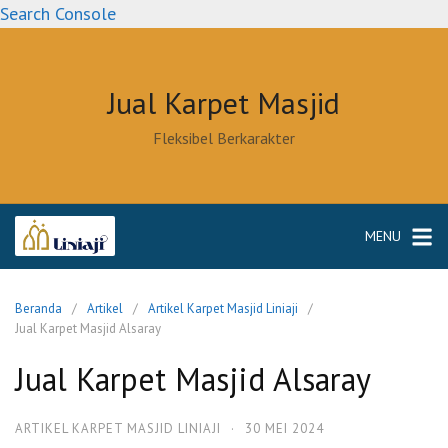
Langsung
Search Console
ke
konten
Jual Karpet Masjid
Fleksibel Berkarakter
MENU
Beranda
Artikel
Artikel Karpet Masjid Liniaji
Jual Karpet Masjid Alsaray
Jual Karpet Masjid Alsaray
ARTIKEL KARPET MASJID LINIAJI
·
30 MEI 2024