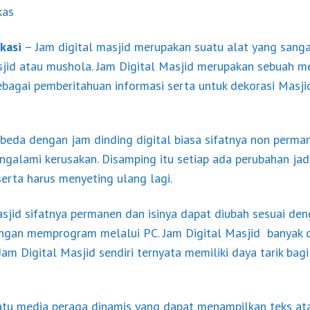
kas
kasi
– Jam digital masjid merupakan suatu alat yang sang
jid atau mushola. Jam Digital Masjid merupakan sebuah me
bagai pemberitahuan informasi serta untuk dekorasi Masjid
rbeda dengan jam dinding digital biasa sifatnya non perma
galami kerusakan. Disamping itu setiap ada perubahan jad
erta harus menyeting ulang lagi.
sjid sifatnya permanen dan isinya dapat diubah sesuai de
gan memprogram melalui PC. Jam Digital Masjid banyak di
Jam Digital Masjid sendiri ternyata memiliki daya tarik bag
atu media peraga dinamis yang dapat menampilkan teks at