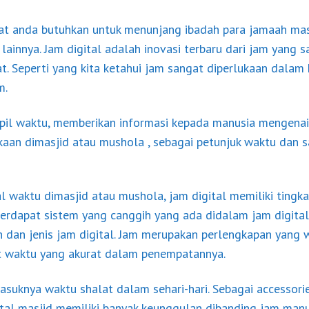
gat anda butuhkan untuk menunjang ibadah para jamaah ma
lainnya. Jam digital adalah inovasi terbaru dari jam yang 
 Seperti yang kita ketahui jam sangat diperlukaan dalam k
m.
il waktu, memberikan informasi kepada manusia mengenai
lukaan dimasjid atau mushola , sebagai petunjuk waktu dan 
l waktu dimasjid atau mushola, jam digital memiliki tingka
erdapat sistem yang canggih yang ada didalam jam digital
n dan jenis jam digital. Jam merupakan perlengkapan yang 
at waktu yang akurat dalam penempatannya.
asuknya waktu shalat dalam sehari-hari. Sebagai accessori
ital masjid memiliki banyak keunggulan dibanding jam manu