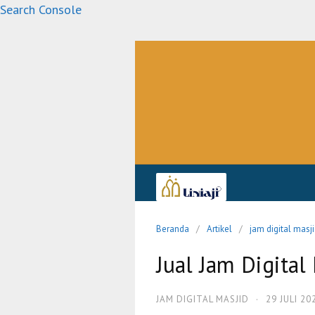
Langsung
Search Console
ke
konten
Beranda
Artikel
jam digital masj
Jual Jam Digital
JAM DIGITAL MASJID
·
29 JULI 20