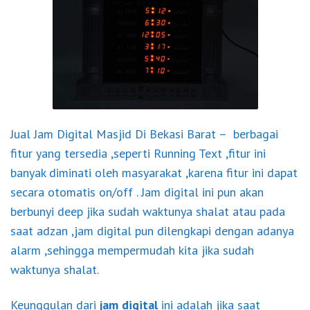
Jual Jam Digital Masjid Di Bekasi Barat – berbagai
fitur yang tersedia ,seperti Running Text ,fitur ini
banyak diminati oleh masyarakat ,karena fitur ini dapat
secara otomatis on/off . Jam digital ini pun akan
berbunyi deep jika sudah waktunya shalat atau pada
saat adzan ,jam digital pun dilengkapi dengan adanya
alarm ,sehingga mempermudah kita jika sudah
waktunya shalat.
Keunggulan dari
jam digital
ini adalah jika saat