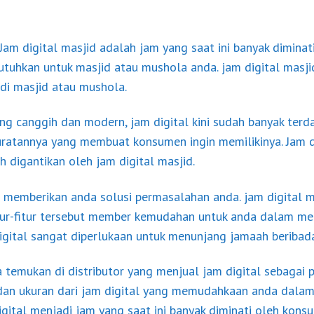
Jam digital masjid adalah jam yang saat ini banyak diminat
butuhkan untuk masjid atau mushola anda. jam digital masj
di masjid atau mushola.
ng canggih dan modern, jam digital kini sudah banyak terd
akuratannya yang membuat konsumen ingin memilikinya. Jam 
h digantikan oleh jam digital masjid.
r memberikan anda solusi permasalahan anda. jam digital mem
tur-fitur tersebut member kemudahan untuk anda dalam me
digital sangat diperlukaan untuk menunjang jamaah beribad
a temukan di distributor yang menjual jam digital sebagai 
 dan ukuran dari jam digital yang memudahkaan anda dala
gital menjadi jam yang saat ini banyak diminati oleh konsu