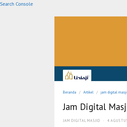
Langsung
Search Console
ke
konten
Beranda
Artikel
jam digital masj
Jam Digital Masj
JAM DIGITAL MASJID
·
4 AGUSTU