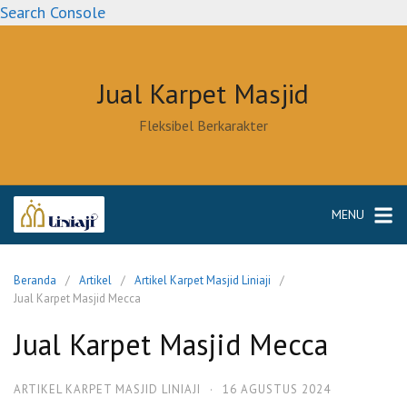
Langsung
Search Console
ke
konten
Jual Karpet Masjid
Fleksibel Berkarakter
MENU
Beranda
Artikel
Artikel Karpet Masjid Liniaji
Jual Karpet Masjid Mecca
Jual Karpet Masjid Mecca
ARTIKEL KARPET MASJID LINIAJI
·
16 AGUSTUS 2024