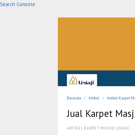
Langsung
Search Console
ke
konten
Beranda
Artikel
Artikel Karpet Ma
Jual Karpet Mas
ARTIKEL KARPET MASJID LINIAJI
·