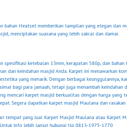
an bahan Heatset memberikan tampilan yang elegan dan m
masjid, menciptakan suasana yang lebih sakral dan damai.
 spesifikasi ketebalan 13mm, kerapatan 580p, dan bahan H
an dan keindahan masjid Anda. Karpet ini menawarkan kom
estetika yang menarik. Dengan berbagai keunggulannya, karp
mal bagi para jamaah, tetapi juga menambah keindahan 
dang mencari karpet masjid berkualitas dengan harga yang t
tepat. Segera dapatkan karpet masjid Maulana dan rasaka
ri tempat yang Jual Karpet Masjid Maulana atau Karpet Ma
Untuk Info lebih lanjut hubungi tlp 0813-1975-1770