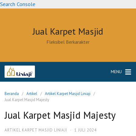
Langsung
Search Console
ke
konten
Jual Karpet Masjid
Fleksibel Berkarakter
MENU
Beranda
Artikel
Artikel Karpet Masjid Liniaji
Jual Karpet Masjid Majesty
Jual Karpet Masjid Majesty
ARTIKEL KARPET MASJID LINIAJI
·
1 JULI 2024