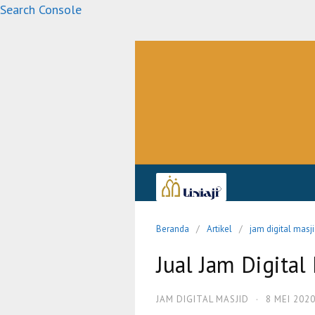
Langsung
Search Console
ke
konten
Beranda
Artikel
jam digital masj
Jual Jam Digital
JAM DIGITAL MASJID
·
8 MEI 202