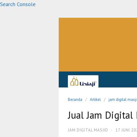
Langsung
Search Console
ke
konten
Beranda
Artikel
jam digital masj
Jual Jam Digital
JAM DIGITAL MASJID
·
17 JUNI 20