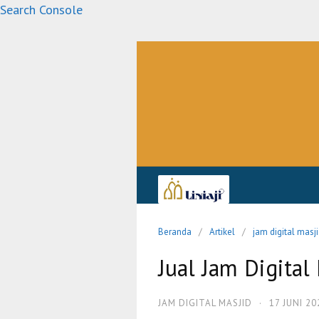
Langsung
Search Console
ke
konten
Beranda
Artikel
jam digital masj
Jual Jam Digital
JAM DIGITAL MASJID
·
17 JUNI 20