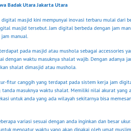
awa Badak Utara Jakarta Utara
digital masjid kini mempunyai inovasi terbaru mulai dari 
ital masjid tersebut. Jam digital berbeda dengan jam manua
 jam manual.
 terdapat pada masjid atau mushola sebagai accessories y
 dengan waktu masuknya shalat wajib. Dengan adanya jam
an shalat dimasjid atau mushola.
tur-fitur canggih yang terdapat pada sistem kerja jam digit
tanda masuknya waktu shalat. Memiliki nilai akurat yang a
ekasi untuk anda yang ada wilayah sekitarnya bisa memesan
beberapa variasi sesuai dengan anda inginkan dan besar uku
 untuk mengatur waktu yang akan dipakai oleh umat muslim.